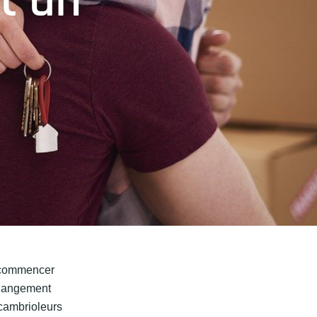
t un
e commencer
 changement
 cambrioleurs