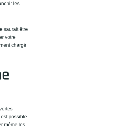
anchir les
 saurait être
er votre
ement chargé
ne
vertes
 est possible
ler même les