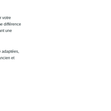
r votre
me différence
ant une
é adaptées,
ancien et