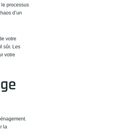
 le processus
 chaos d’un
de votre
l sûr. Les
ur votre
age
éménagement.
r la