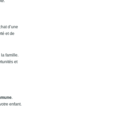
te.
achat d’une
té et de
la famille.
tunités et
mmune
.
otre enfant.