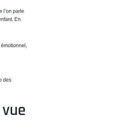
 l’on parle
enfant. En
t émotionnel,
e des
 vue