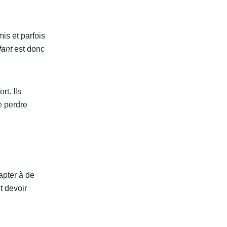
is et parfois
fant
est donc
rt. Ils
e perdre
apter à de
t devoir