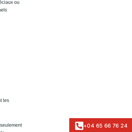
péciaux ou
nels
t les
 seulement
+04 65 66 76 24