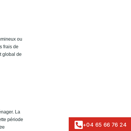
lumineux ou
 frais de
t global de
énager. La
tte période
+04 65 66 76 24
tre