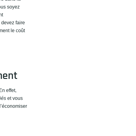
ous soyez
nt
 devez faire
ment le coût
ment
n effet,
iés
et vous
 d’économiser