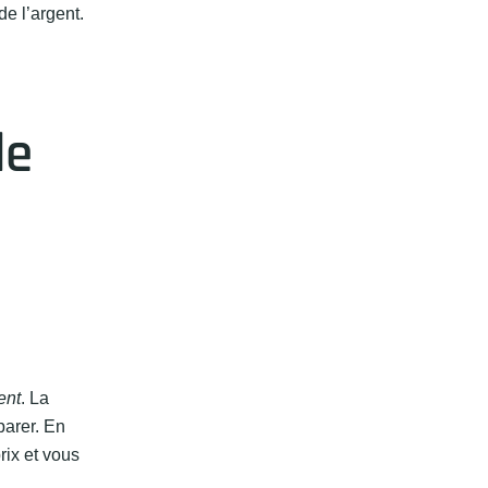
e l’argent.
de
ent
. La
parer. En
rix et vous