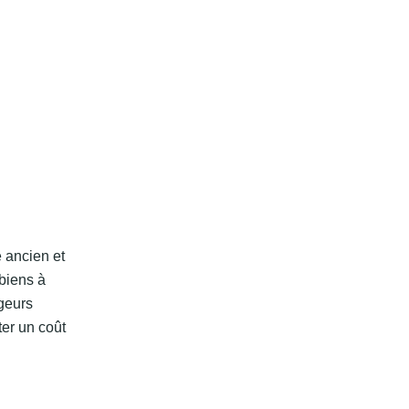
e ancien et
biens à
ageurs
er un coût