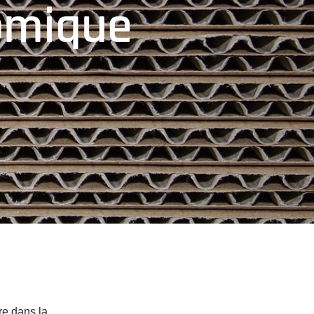
omique
re dans la