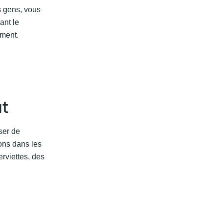
s gens, vous
ant le
ement.
ût
ser de
ons dans les
rviettes, des