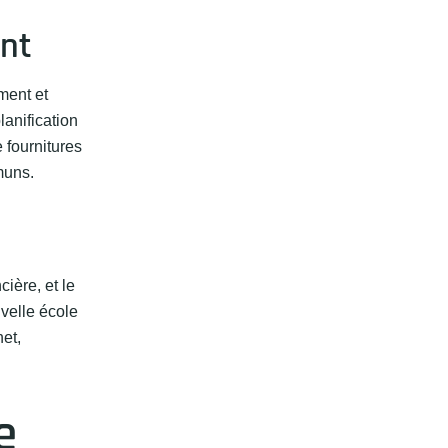
ent
ment et
anification
 fournitures
muns.
ière, et le
velle école
et,
e