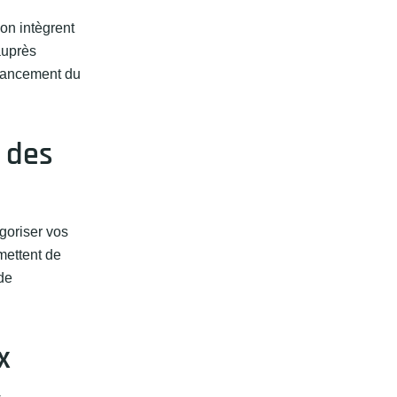
ion intègrent
auprès
avancement du
 des
goriser vos
rmettent de
de
x