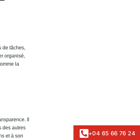
s de tâches,
er organisé,
 comme la
nsparence. Il
s des autres
+04 65 66 76 24
ns et à son