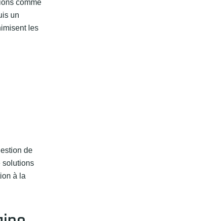
cations comme
uis un
nimisent les
gestion de
 solutions
ion à la
aine