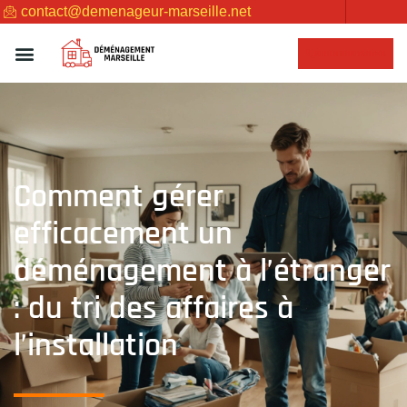
contact@demenageur-marseille.net
NOUS CONTACTER
Comment gérer
efficacement un
déménagement à l’étranger
: du tri des affaires à
l’installation