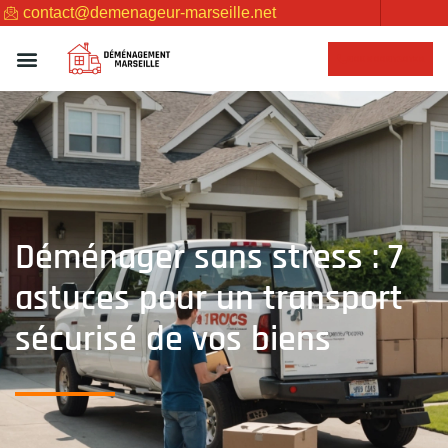
contact@demenageur-marseille.net
NOUS CONTACTER
Déménager sans stress : 7
astuces pour un transport
sécurisé de vos biens