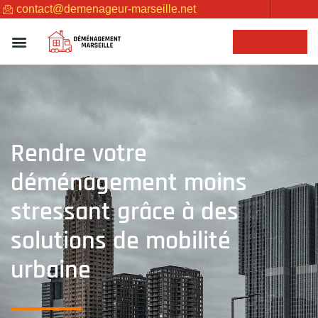
contact@demenageur-marseille.net
NOUS CONTACTER
Rendre votre
déménagement moins
stressant grâce à des
solutions de mobilité
urbaine